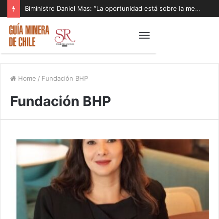
Biministro Daniel Mas: “La oportunidad está sobre la mesa y tenemos que aprovecharla”
Home
/
Fundación BHP
Fundación BHP