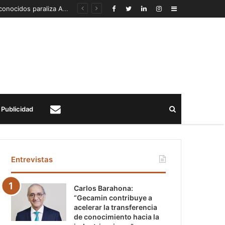
Detección de un fenómeno sísmico emergente en profundidad con riesgos diferentes a los conocidos paraliza Andes Norte
Sidebar
Buscar
Publicidad
Contacto
Entrevistas
Carlos Barahona:
“Gecamin contribuye a
acelerar la transferencia
de conocimiento hacia la