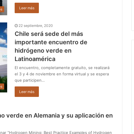
Leer más
os
22 septiembre, 2020
Chile será sede del más
importante encuentro de
hidrógeno verde en
Latinoamérica
El encuentro, completamente gratuito, se realizará
el 3 y 4 de noviembre en forma virtual y se espera
que participen…
os
Leer más
o verde en Alemania y su aplicación en
nar “Hydrogen Mining: Best Practice Examples of Hydrogen