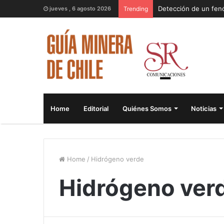
jueves , 6 agosto 2026
Trending
Home
Editorial
Quiénes Somos
Noticias
Home
/
Hidrógeno verde
Hidrógeno ver