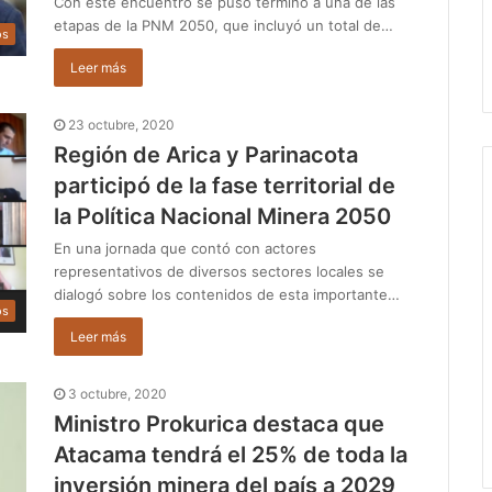
Con este encuentro se puso término a una de las
etapas de la PNM 2050, que incluyó un total de…
os
Leer más
23 octubre, 2020
Región de Arica y Parinacota
participó de la fase territorial de
la Política Nacional Minera 2050
En una jornada que contó con actores
representativos de diversos sectores locales se
dialogó sobre los contenidos de esta importante…
os
Leer más
3 octubre, 2020
Ministro Prokurica destaca que
Atacama tendrá el 25% de toda la
inversión minera del país a 2029