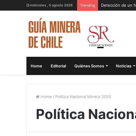
miércoles , 5 agosto 2026
Trending
Home
Editorial
Quiénes Somos
Noticias
Home
/
Política Nacional Minera 2050
Política Nacio