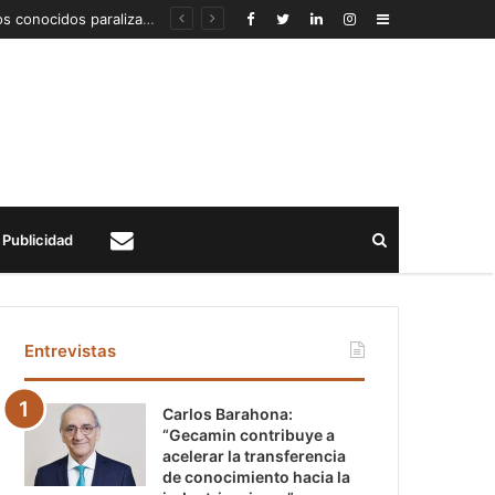
Detección de un fenómeno sísmico emergente en profundidad con riesgos diferentes a los conocidos paraliza Andes Norte
Sidebar
Buscar
Publicidad
Contacto
Entrevistas
Carlos Barahona:
“Gecamin contribuye a
acelerar la transferencia
de conocimiento hacia la