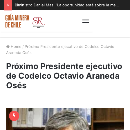
Biministro Daniel Mas: “La oportunidad está sobre la mesa y tenemos que aprovecharla”
Home
/
Próximo Presidente ejecutivo de Codelco Octavio
Araneda Osés
Próximo Presidente ejecutivo
de Codelco Octavio Araneda
Osés