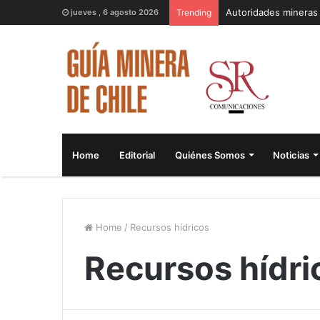
jueves , 6 agosto 2026
Trending
Home
Editorial
Quiénes Somos
Noticias
Home
/
Recursos hídricos
Recursos hídri