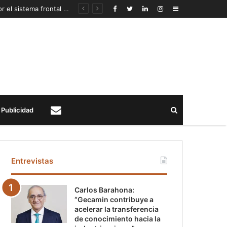
Autoridades mineras anuncian recursos extraordinarios para pequeños mineros afectados por el sistema frontal en Coquimbo y Atacama
Sidebar
Buscar
Publicidad
Contacto
Entrevistas
Carlos Barahona:
“Gecamin contribuye a
acelerar la transferencia
de conocimiento hacia la