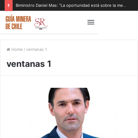
Biministro Daniel Mas: “La oportunidad está sobre la mesa y tenemos que aprovecharla”
Home
/
ventanas 1
ventanas 1