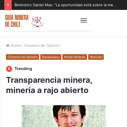
Biministro Daniel Mas: “La oportunidad está sobre la mesa y tenemos que aprovecharla”
Home
/
Columna de Opinión
Columna de Opinión
Destacados
Notas Mineras
Noticias
Trending
Transparencia minera,
minería a rajo abierto