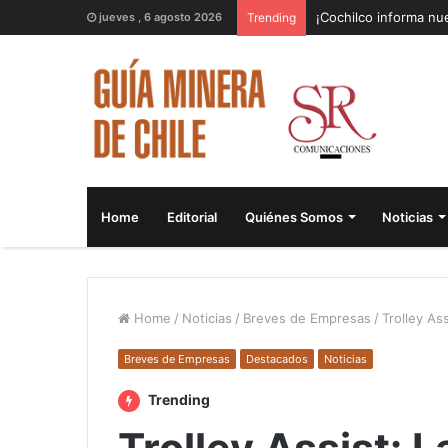
¡Cochilco informa nue
jueves , 6 agosto 2026
Trending
Home
Editorial
Quiénes Somos
Noticias
Home
/
Noticias
/
Breves de Empresas
/
Trolley As
Breves de Empresas
Destacados
Noticias
Trending