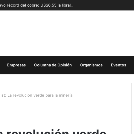
vo récord del cobre: US$6,55 la libra!
Empresas
Columna de Opinión
Organismos
Eventos
sist: La revolución verde para la minería