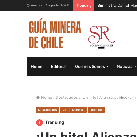
Biministro Daniel M
viernes , 7 agosto 2026
Trending
Home
Editorial
Quiénes Somos
Noticias
Home
/
Destacados
/
¡Un hito! Alianza público-pr
Destacados
Notas Mineras
Noticias
Trending