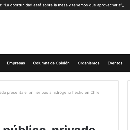
as: “La oportunidad está sobre la mesa y tenemos que aprovecharla”
Empresas
Columna de Opinión
Organismos
Eventos
ivada presenta el primer bus a hidrógeno hecho en Chile