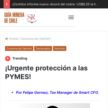
¡Cochilco informa nuevo récord del cobre: US$6,55 la libra!
Home
/
Columna de Opinión
Columna de Opinión
Destacados
Noticias
Trending
¡Urgente protección a las
PYMES!
Por Felipe Gormaz, Tax Manager de Smart CFO.