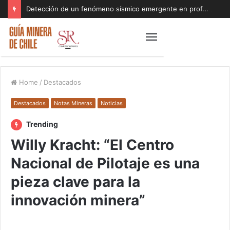
Detección de un fenómeno sísmico emergente en profundidad con riesgos diferentes a los conocidos paraliza Andes Norte
Home
/
Destacados
Destacados
Notas Mineras
Noticias
Trending
Willy Kracht: “El Centro
Nacional de Pilotaje es una
pieza clave para la
innovación minera”