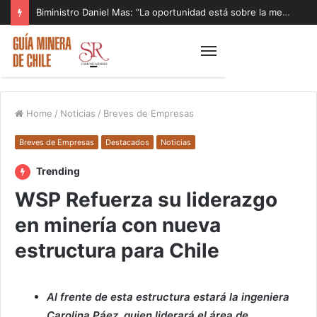
Biministro Daniel Mas: “La oportunidad está sobre la mesa y tenemos que aprovecharla”
Home
/
Noticias
/
Breves de Empresas
Breves de Empresas
Destacados
Noticias
Trending
WSP Refuerza su liderazgo
en minería con nueva
estructura para Chile
Al frente de esta estructura estará la ingeniera
Carolina Páez, quien liderará el área de