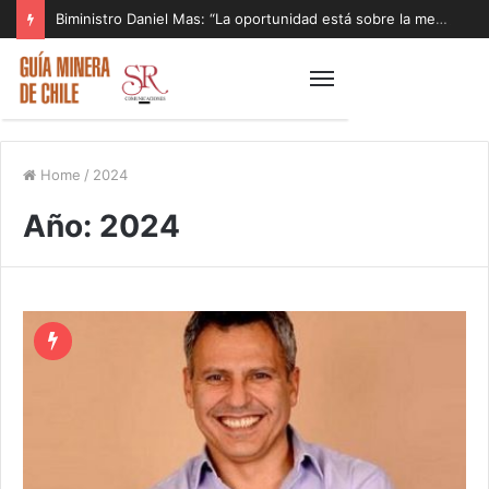
Biministro Daniel Mas: “La oportunidad está sobre la mesa y tenemos que aprovecharla”
Home
/
2024
Año:
2024