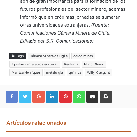
son de gran importancia para la formación de los
futuros profesionales del sector minero, además
informó que en próximas jornadas se sumarán
otras universidades extranjeras.
(Fuente:
Comunicaciones Cámara Minera de Chile.
Editado por S.R. Comunicaciones)
Tags
Cámara Minera de Cgile
coloq minas
frpoilán vergarauios escuelas
Geología
Hugo Olmos
Maritza Henríquez
metalurgia
química
Willy Kracg¿ht
Google+
LinkedIn
Pinterest
WhatsApp
Compartir vía email
Imprimir
Artículos relacionados