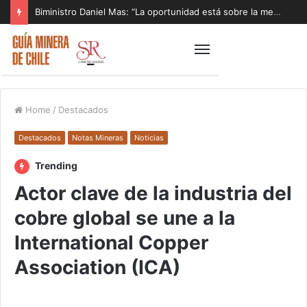
Biministro Daniel Mas: “La oportunidad está sobre la mesa y tenemos que aprovecharla”
Home
/
Destacados
Destacados
Notas Mineras
Noticias
Trending
Actor clave de la industria del
cobre global se une a la
International Copper
Association (ICA)