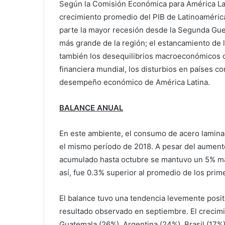
Según la Comisión Económica para América Lat
crecimiento promedio del PIB de Latinoamérica
parte la mayor recesión desde la Segunda Gue
más grande de la región; el estancamiento de 
también los desequilibrios macroeconómicos o
financiera mundial, los disturbios en países c
desempeño económico de América Latina.
BALANCE ANUAL
En este ambiente, el consumo de acero laminado
el mismo período de 2018. A pesar del aument
acumulado hasta octubre se mantuvo un 5% más
así, fue 0.3% superior al promedio de los pri
El balance tuvo una tendencia levemente positi
resultado observado en septiembre. El crecim
Guatemala (26%), Argentina (24%), Brasil (17%