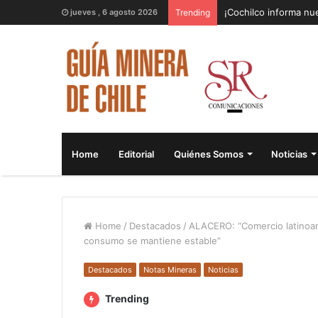
¡Cochilco informa nue
jueves , 6 agosto 2026
Trending
Home
Editorial
Quiénes Somos
Noticias
Home
/
Destacados
/
ALACERO: “Comercio latinoam
consumo se mantiene estable”
Destacados
Notas Mineras
Noticias
Trending