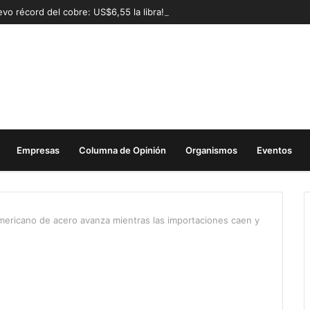
vo récord del cobre: US$6,55 la libra!
Empresas
Columna de Opinión
Organismos
Eventos
ericano de acero avanza mientras las importaciones caen y