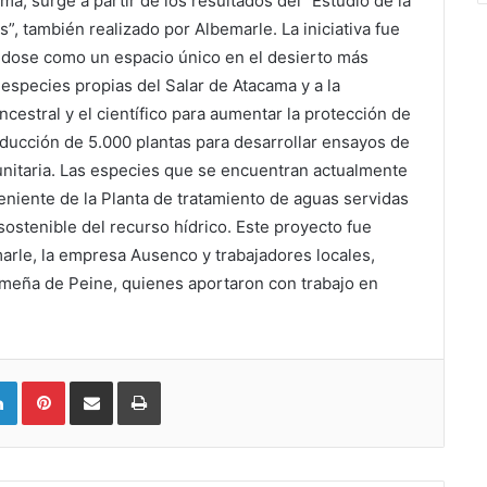
ma, surge a partir de los resultados del “Estudio de la
”, también realizado por Albemarle. La iniciativa fue
ndose como un espacio único en el desierto más
especies propias del Salar de Atacama y a la
cestral y el científico para aumentar la protección de
roducción de 5.000 plantas para desarrollar ensayos de
unitaria. Las especies que se encuentran actualmente
eniente de la Planta de tratamiento de aguas servidas
sostenible del recurso hídrico. Este proyecto fue
marle, la empresa Ausenco y trabajadores locales,
meña de Peine, quienes aportaron con trabajo en
LinkedIn
Pinterest
Compartir vía email
Imprimir