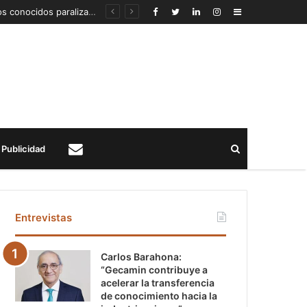
Detección de un fenómeno sísmico emergente en profundidad con riesgos diferentes a los conocidos paraliza Andes Norte
Sidebar
Buscar
Publicidad
Contacto
Entrevistas
Carlos Barahona:
“Gecamin contribuye a
acelerar la transferencia
de conocimiento hacia la