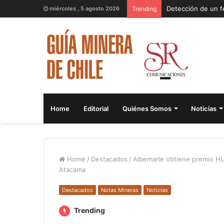
miércoles , 5 agosto 2026
Trending
Home
Editorial
Quiénes Somos
Noticias
Home
/
Destacados
/
Albemarle obtiene premio HU
Atacama
Destacados
Notas Mineras
Noticias
Trending