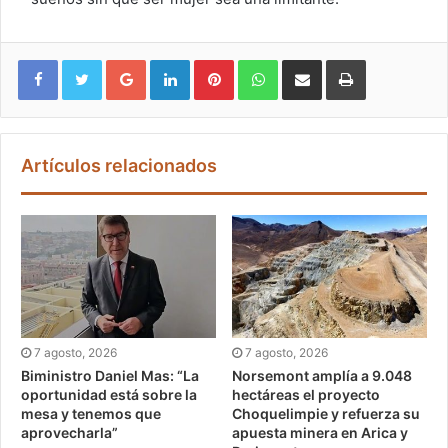
Google+
LinkedIn
Pinterest
WhatsApp
Compartir vía email
Imprimir
Artículos relacionados
7 agosto, 2026
7 agosto, 2026
Biministro Daniel Mas: “La
Norsemont amplía a 9.048
oportunidad está sobre la
hectáreas el proyecto
mesa y tenemos que
Choquelimpie y refuerza su
aprovecharla”
apuesta minera en Arica y