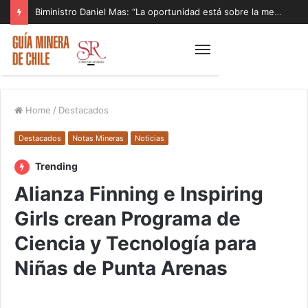
Biministro Daniel Mas: “La oportunidad está sobre la mesa y tenemos que aprovecharla”
Home
/
Destacados
Destacados
Notas Mineras
Noticias
Trending
Alianza Finning e Inspiring
Girls crean Programa de
Ciencia y Tecnología para
Niñas de Punta Arenas