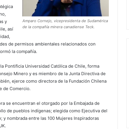
atégica
no,
Amparo Cornejo, vicepresidenta de Sudamérica
as y
de la compañía minera canadiense Teck.
le, así
idad,
ades de permisos ambientales relacionados con
formó la compañía.
a Pontificia Universidad Católica de Chile, forma
onsejo Minero y es miembro de la Junta Directiva de
bién, ejerce como directora de la Fundación Chilena
se de Comercio.
era se encuentran el otorgado por la Embajada de
llo de pueblos indígenas; elegida como Ejecutiva del
; y nombrada entre las 100 Mujeres Inspiradoras
UK.