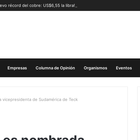
evo récord del cobre: US$6,55 la libra!
Empresas
Columna de Opinión
Organismos
Eventos
 vicepresidenta de Sudamérica de Teck