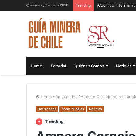
¡Cochilco informa nu
viernes , 7 agosto 2026
Trending
Home
Editorial
Quiénes Somos
Noticias
Home
/
Destacados
/
Amparo Cornejo es nombrada
Destacados
Notas Mineras
Noticias
Trending