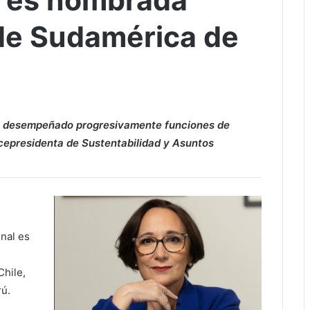
 es nombrada
de Sudamérica de
ha desempeñado progresivamente funciones de
icepresidenta de Sustentabilidad y Asuntos
nal es
Chile,
ú.