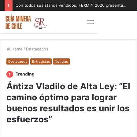
Con todos sus stands vendidos, FEXMIN 2026 presenta la mayor oferta de proyectos de exploración
Home
/
Destacados
Destacados
Entrevistas
Noticias
Trending
Ántiza Vladilo de Alta Ley: “El
camino óptimo para lograr
buenos resultados es unir los
esfuerzos”