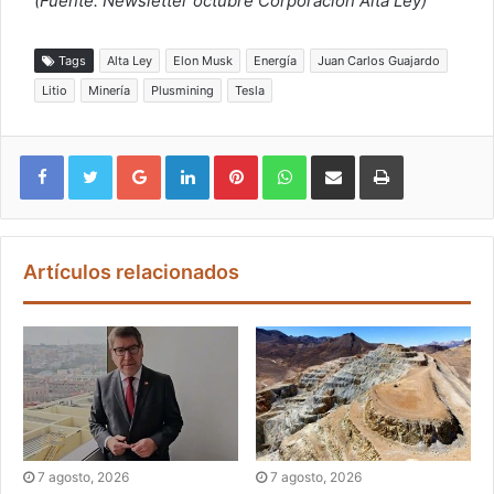
(Fuente: Newsletter octubre Corporación Alta Ley)
Tags
Alta Ley
Elon Musk
Energía
Juan Carlos Guajardo
Litio
Minería
Plusmining
Tesla
Google+
LinkedIn
Pinterest
WhatsApp
Compartir vía email
Imprimir
Artículos relacionados
7 agosto, 2026
7 agosto, 2026