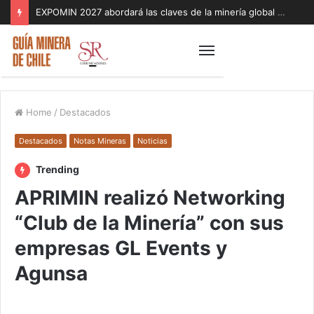
EXPOMIN 2027 abordará las claves de la minería global con foco en geopolítica, inteligencia artificial y sostenibilidad
Home
/
Destacados
Destacados
Notas Mineras
Noticias
Trending
APRIMIN realizó Networking
“Club de la Minería” con sus
empresas GL Events y
Agunsa