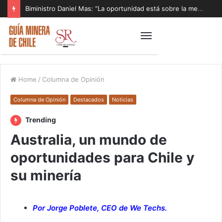
Biministro Daniel Mas: “La oportunidad está sobre la mesa y tenemos que aprovecharla”
Home
/
Columna de Opinión
Columna de Opinión
Destacados
Noticias
Trending
Australia, un mundo de
oportunidades para Chile y
su minería
Por Jorge Poblete, CEO de We Techs.