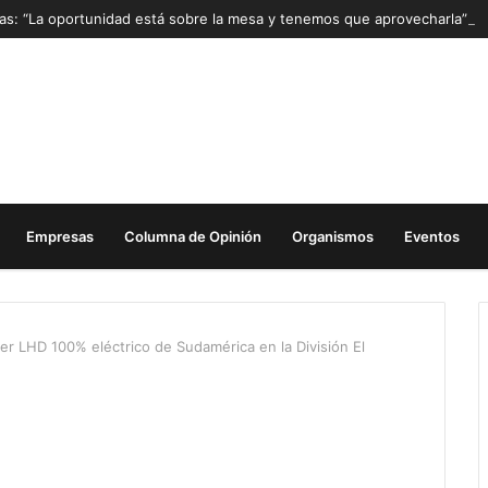
Mas: “La oportunidad está sobre la mesa y tenemos que aprovecharla”
Empresas
Columna de Opinión
Organismos
Eventos
er LHD 100% eléctrico de Sudamérica en la División El