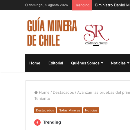
Biministro Daniel 
domingo , 9 agosto 2026
Trending
Home
Editorial
Quiénes Somos
Noticias
Home
/
Destacados
/
Avanzan las pruebas del prim
Teniente
Destacados
Notas Mineras
Noticias
Trending