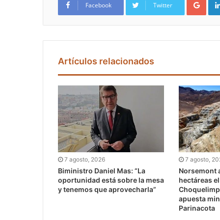
Facebook
Twitter
Artículos relacionados
7 agosto, 2026
7 agosto, 2
Biministro Daniel Mas: “La
Norsemont a
oportunidad está sobre la mesa
hectáreas e
y tenemos que aprovecharla”
Choquelimpi
apuesta min
Parinacota