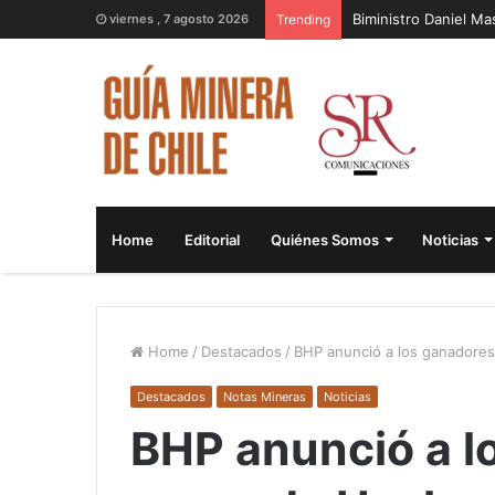
Biministro Daniel M
viernes , 7 agosto 2026
Trending
Home
Editorial
Quiénes Somos
Noticias
Home
/
Destacados
/
BHP anunció a los ganadore
Destacados
Notas Mineras
Noticias
BHP anunció a l