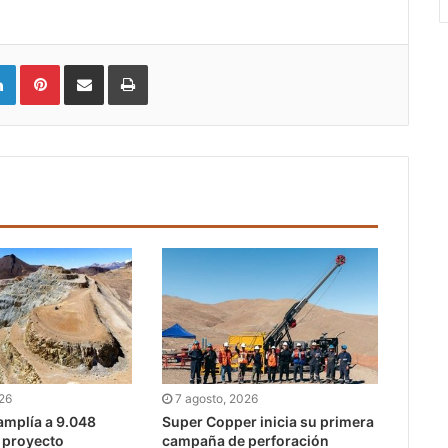
LinkedIn
Pinterest
Compartir vía email
Imprimir
026
7 agosto, 2026
mplía a 9.048
Super Copper inicia su primera
l proyecto
campaña de perforación