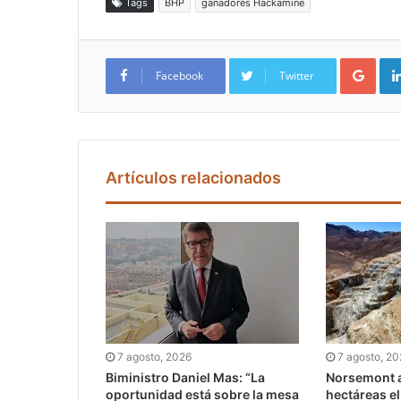
Tags
BHP
ganadores Hackamine
Google+
Facebook
Twitter
Artículos relacionados
7 agosto, 2026
7 agosto, 2
Biministro Daniel Mas: “La
Norsemont a
oportunidad está sobre la mesa
hectáreas e