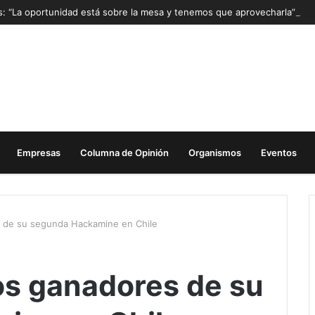
as: “La oportunidad está sobre la mesa y tenemos que aprovecharla”
Empresas
Columna de Opinión
Organismos
Eventos
s de su segunda Hackamine en Chile
os ganadores de su