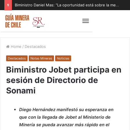
Biministro Daniel Mas: “La oportunidad está sobre la mesa y tenemos que aprovecharla”
Home
/
Destacados
Destacados
Notas Mineras
Noticias
Biministro Jobet participa en
sesión de Directorio de
Sonami
Diego Hernández manifestó su esperanza en
que con la llegada de Jobet al Ministerio de
Minería se pueda avanzar más rápido en el