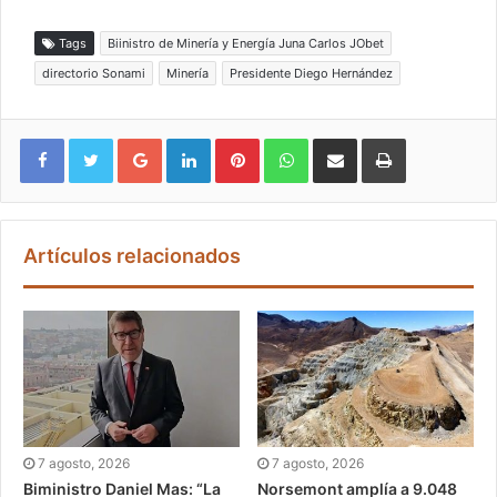
Tags
Biinistro de Minería y Energía Juna Carlos JObet
directorio Sonami
Minería
Presidente Diego Hernández
Google+
LinkedIn
Pinterest
WhatsApp
Compartir vía email
Imprimir
Artículos relacionados
7 agosto, 2026
7 agosto, 2026
Biministro Daniel Mas: “La
Norsemont amplía a 9.048