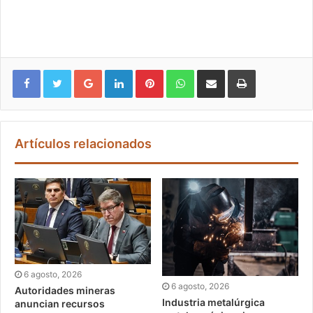
Google+
LinkedIn
Pinterest
WhatsApp
Compartir vía email
Imprimir
Artículos relacionados
6 agosto, 2026
6 agosto, 2026
Autoridades mineras
Industria metalúrgica
anuncian recursos