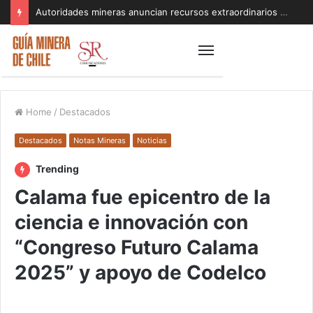
Autoridades mineras anuncian recursos extraordinarios para pequeños mineros afectados por el sistema frontal en Coquimbo y Atacama
Home
/
Destacados
Destacados
Notas Mineras
Noticias
Trending
Calama fue epicentro de la
ciencia e innovación con
“Congreso Futuro Calama
2025” y apoyo de Codelco