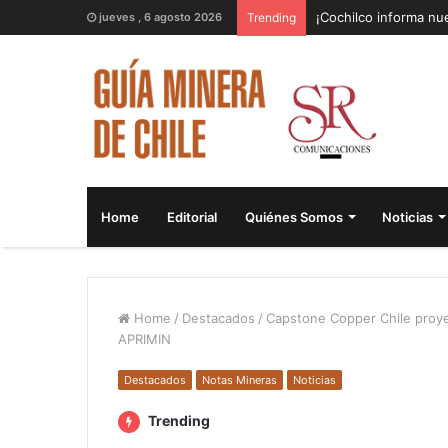
¡Cochilco informa nue
jueves , 6 agosto 2026
Trending
Home
Editorial
Quiénes Somos
Noticias
Home
/
Destacados
/
Capstone Copper Chile proyec
APRIMIN
Destacados
Notas Mineras
Noticias
Trending