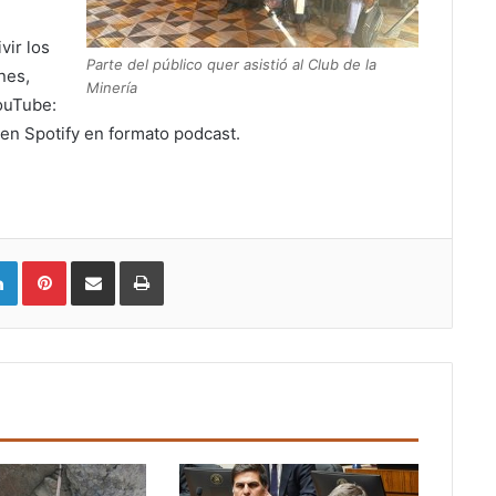
vir los
Parte del público quer asistió al Club de la
nes,
Minería
ouTube:
en Spotify en formato podcast.
LinkedIn
Pinterest
Compartir vía email
Imprimir