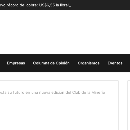
vo récord del cobre: US$6,55 la libra!
Empresas
Columna de Opinión
Organismos
Eventos
ta su futuro en una nueva edición del Club de la Minería