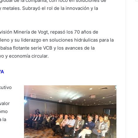
o global de la compañía, con foco en soluciones de
y metales. Subrayó el rol de la innovación y la
visión Minería de Vogt, repasó los 70 años de
eno y su liderazgo en soluciones hidráulicas para la
alsa flotante serie VCB y los avances de la
vo y economía circular.
VA
cutivo
valor
cómo
 la