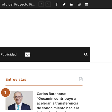
Fe Grande recibe Premio CBC a la Excelencia en la Ejecución de Proyectos, por exitoso desarrollo del Proyecto Pipeline para SQM
Sidebar
Buscar
Publicidad
Contacto
Entrevistas
Carlos Barahona:
“Gecamin contribuye a
acelerar la transferencia
de conocimiento hacia la