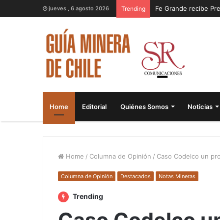
jueves , 6 agosto 2026
Trending
Home
Editorial
Quiénes Somos
Noticias
Home
/
Columna de Opinión
/
Caso Codelco un pro
Columna de Opinión
Destacados
Notas Mineras
Trending