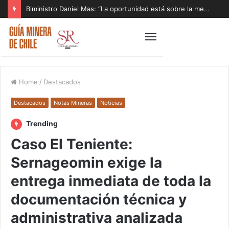
Biministro Daniel Mas: “La oportunidad está sobre la mesa y tenemos que aprovecharla”
Home
/
Destacados
Destacados
Notas Mineras
Noticias
Trending
Caso El Teniente:
Sernageomin exige la
entrega inmediata de toda la
documentación técnica y
administrativa analizada