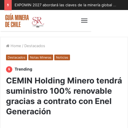
EXPOMIN 2027 abordará las claves de la minería global con foco en geopolítica, inteligencia artificial y sostenibilidad
Home
/
Destacados
Destacados
Notas Mineras
Noticias
Trending
CEMIN Holding Minero tendrá
suministro 100% renovable
gracias a contrato con Enel
Generación