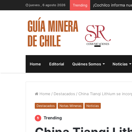
¡Cochilco informa nue
jueves , 6 agosto 2026
Trending
Home
Editorial
Quiénes Somos
Noticias
Home
/
Destacados
/
China Tianqi Lithium se inc
Destacados
Notas Mineras
Noticias
Trending