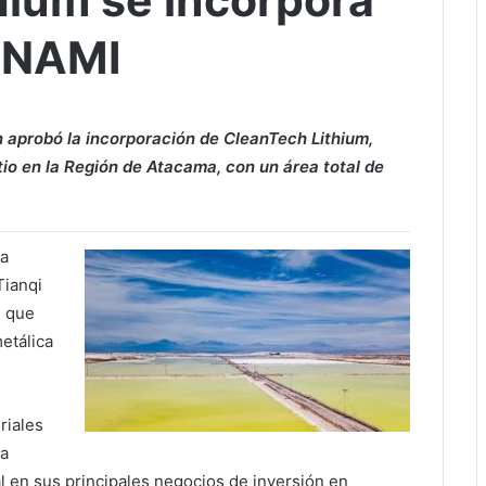
hium se incorpora
ONAMI
én aprobó la incorporación de CleanTech Lithium,
io en la Región de Atacama, con un área total de
ía
Tianqi
, que
etálica
riales
La
 en sus principales negocios de inversión en