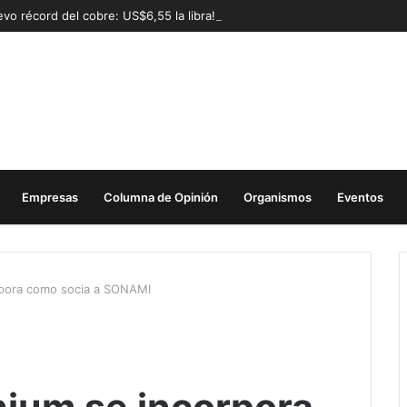
vo récord del cobre: US$6,55 la libra!
Empresas
Columna de Opinión
Organismos
Eventos
orpora como socia a SONAMI