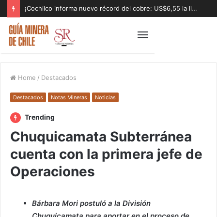
¡Cochilco informa nuevo récord del cobre: US$6,55 la libra!
Home
/
Destacados
Destacados
Notas Mineras
Noticias
Trending
Chuquicamata Subterránea
cuenta con la primera jefe de
Operaciones
Bárbara Mori postuló a la División
Chuquicamata para aportar en el proceso de