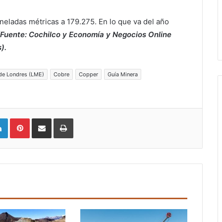
neladas métricas a 179.275. En lo que va del año
(Fuente: Cochilco y Economía y Negocios Online
).
de Londres (LME)
Cobre
Copper
Guía Minera
LinkedIn
Pinterest
Compartir vía email
Imprimir