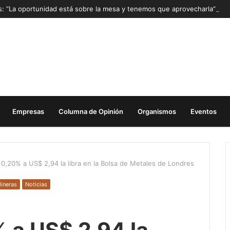
as: “La oportunidad está sobre la mesa y tenemos que aprovecharla”
Empresas
Columna de Opinión
Organismos
Eventos
0,20% a US$ 2,94 la libra en la Bolsa de Metales de Londres
ineras
Noticias