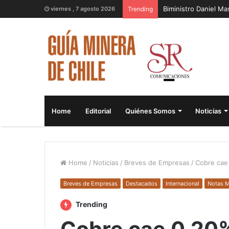
Biministro Daniel M
viernes , 7 agosto 2026
Trending
Home
Editorial
Quiénes Somos
Noticias
Home
/
Noticias
/
Breves de Empresas
/
Cobre cae 
Breves de Empresas
Destacados
Internacional
Notas M
Trending