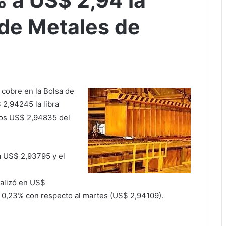
 a US$ 2,94 la
a de Metales de
 cobre en la Bolsa de
 2,94245 la libra
los US$ 2,94835 del
a US$ 2,93795 y el
nalizó en US$
de 0,23% con respecto al martes (US$ 2,94109).