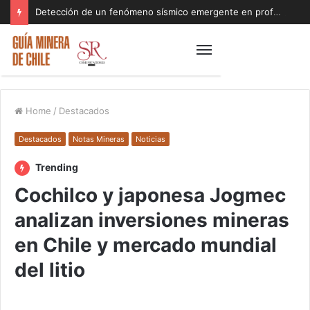
Detección de un fenómeno sísmico emergente en profundidad con riesgos diferentes a los conocidos paraliza Andes Norte
Home
/
Destacados
Destacados
Notas Mineras
Noticias
Trending
Cochilco y japonesa Jogmec
analizan inversiones mineras
en Chile y mercado mundial
del litio