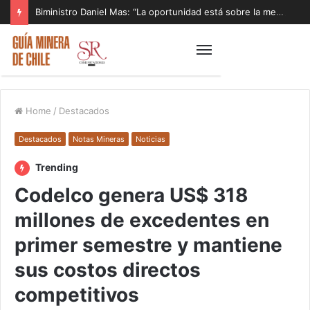
Biministro Daniel Mas: “La oportunidad está sobre la mesa y tenemos que aprovecharla”
Home
/
Destacados
Destacados
Notas Mineras
Noticias
Trending
Codelco genera US$ 318
millones de excedentes en
primer semestre y mantiene
sus costos directos
competitivos