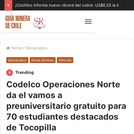
¡Cochilco informa nuevo récord del cobre: US$6,55 la libra!
Home
/
Destacados
Destacados
Notas Mineras
Noticias
Trending
Codelco Operaciones Norte
da el vamos a
preuniversitario gratuito para
70 estudiantes destacados
de Tocopilla