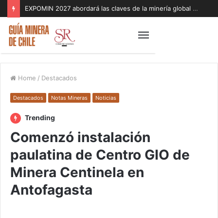
EXPOMIN 2027 abordará las claves de la minería global con foco en geopolítica, inteligencia artificial y sostenibilidad
Home
/
Destacados
Destacados
Notas Mineras
Noticias
Trending
Comenzó instalación
paulatina de Centro GIO de
Minera Centinela en
Antofagasta