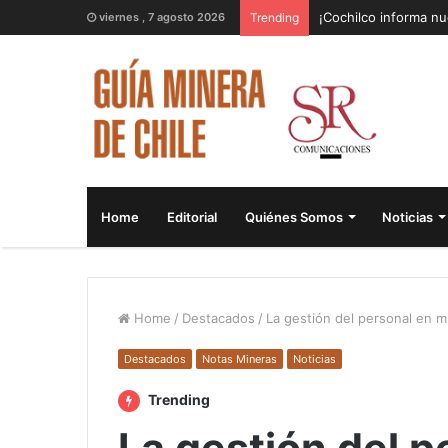
¡Cochilco informa nu
viernes , 7 agosto 2026
Trending
Home
Editorial
Quiénes Somos
Noticias
Home
/
Destacados
/
La gestión del personal en mi
Destacados
Notas Mineras
Noticias
Trending