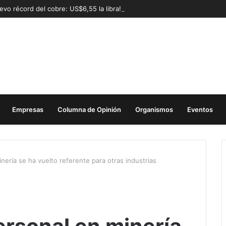
evo récord del cobre: US$6,55 la libra!
Empresas
Columna de Opinión
Organismos
Eventos
nería se ha vuelto referente para otras industrias