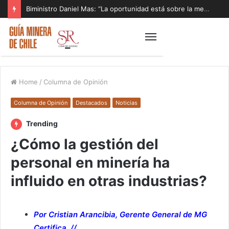
Biministro Daniel Mas: “La oportunidad está sobre la mesa y tenemos que aprovecharla”
Home
/
Columna de Opinión
Columna de Opinión
Destacados
Noticias
Trending
¿Cómo la gestión del
personal en minería ha
influido en otras industrias?
Por Cristian Arancibia, Gerente General de MG
Certifica. //