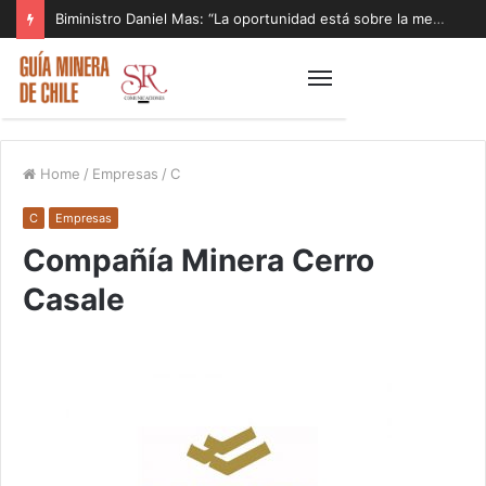
Biministro Daniel Mas: “La oportunidad está sobre la mesa y tenemos que aprovecharla”
Home
/
Empresas
/
C
C
Empresas
Compañía Minera Cerro
Casale