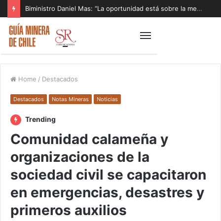
Biministro Daniel Mas: “La oportunidad está sobre la mesa y tenemos que aprovecharla”
Home
/
Destacados
Destacados
Notas Mineras
Noticias
Trending
Comunidad calameña y
organizaciones de la
sociedad civil se capacitaron
en emergencias, desastres y
primeros auxilios