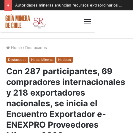
Autoridades mineras anuncian recursos extraordinarios para pequeños mineros afectados por el sistema frontal en Coquimbo y Atacama
Home
/
Destacados
Destacados
Notas Mineras
Noticias
Con 287 participantes, 69
compradores internacionales
y 218 exportadores
nacionales, se inicia el
Encuentro Exportador e-
ENEXPRO Proveedores