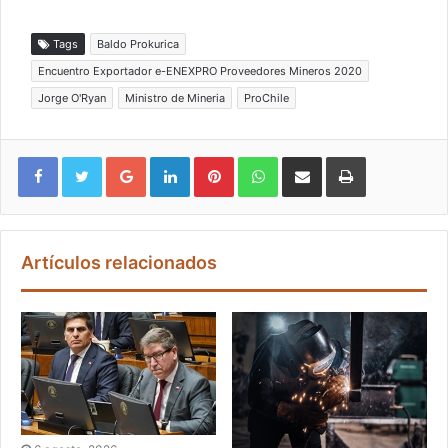
Tags
Baldo Prokurica
Encuentro Exportador e-ENEXPRO Proveedores Mineros 2020
Jorge O'Ryan
Ministro de Mineria
ProChile
Google+
LinkedIn
Pinterest
WhatsApp
Compartir vía email
Imprimir
Artículos relacionados