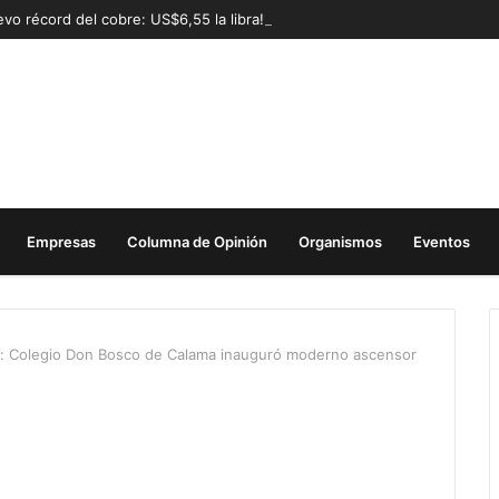
vo récord del cobre: US$6,55 la libra!
Empresas
Columna de Opinión
Organismos
Eventos
a: Colegio Don Bosco de Calama inauguró moderno ascensor