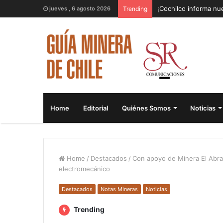
¡Cochilco informa nue
jueves , 6 agosto 2026
Trending
Home
Editorial
Quiénes Somos
Noticias
Home
/
Destacados
/
Con apoyo de Minera El Abr
electromecánico
Destacados
Notas Mineras
Noticias
Trending