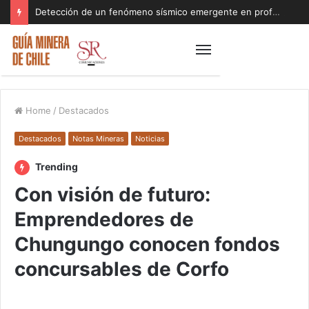
Detección de un fenómeno sísmico emergente en profundidad con riesgos diferentes a los conocidos paraliza Andes Norte
Home
/
Destacados
Destacados
Notas Mineras
Noticias
Trending
Con visión de futuro:
Emprendedores de
Chungungo conocen fondos
concursables de Corfo