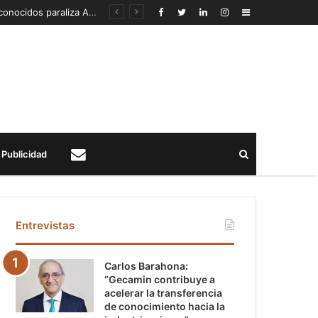
Detección de un fenómeno sísmico emergente en profundidad con riesgos diferentes a los conocidos paraliza Andes Norte
Sidebar
Buscar
Publicidad
Contacto
Entrevistas
Carlos Barahona:
“Gecamin contribuye a
acelerar la transferencia
de conocimiento hacia la