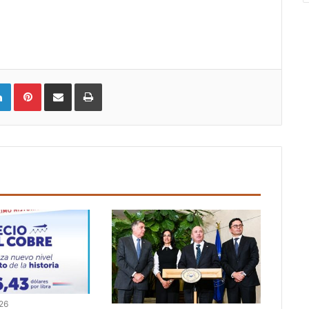
LinkedIn
Pinterest
Compartir vía email
Imprimir
026