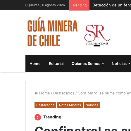
jueves , 6 agosto 2026
Trending
Home
Editorial
Quiénes Somos
Noticias
Home
/
Destacados
/
Confipetrol se suma como em
Destacados
Notas Mineras
Noticias
Trending