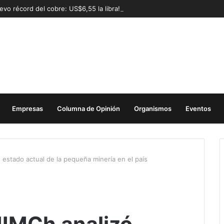
evo récord del cobre: US$6,55 la libra!
Empresas
Columna de Opinión
Organismos
Eventos
 estado actual de la pequeña minería en el país