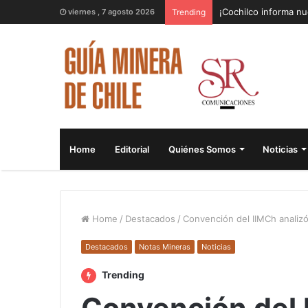
¡Cochilco informa nu
viernes , 7 agosto 2026
Trending
Home
Editorial
Quiénes Somos
Noticias
Home
/
Destacados
/
Convención del IIMCh analizó
Destacados
Notas Mineras
Noticias
Trending