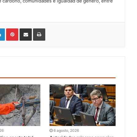
de carbono, comunidades e igualdad de género, entre
LinkedIn
Pinterest
Compartir vía email
Imprimir
026
6 agosto, 2026