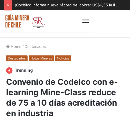
¡Cochilco informa nuevo récord del cobre: US$6,55 la libra!
Home
/
Destacados
Destacados
Notas Mineras
Noticias
Trending
Convenio de Codelco con e-
learning Mine-Class reduce
de 75 a 10 días acreditación
en industria