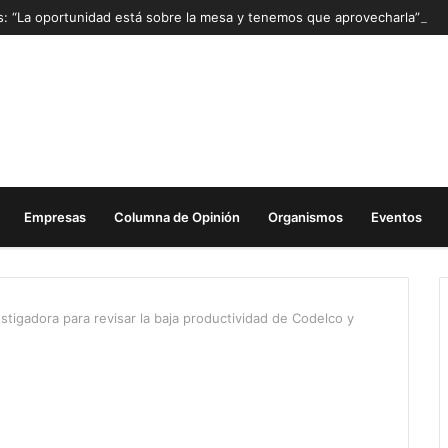
as: “La oportunidad está sobre la mesa y tenemos que aprovecharla”
Empresas
Columna de Opinión
Organismos
Eventos
stigadora para revisar la baja productividad de Codelco y