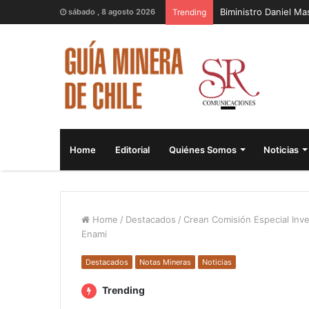
Biministro Daniel M
sábado , 8 agosto 2026
Trending
Home
Editorial
Quiénes Somos
Noticias
Home
/
Destacados
/
Crean Comisión Especial Inve
Enami
Destacados
Notas Mineras
Noticias
Trending